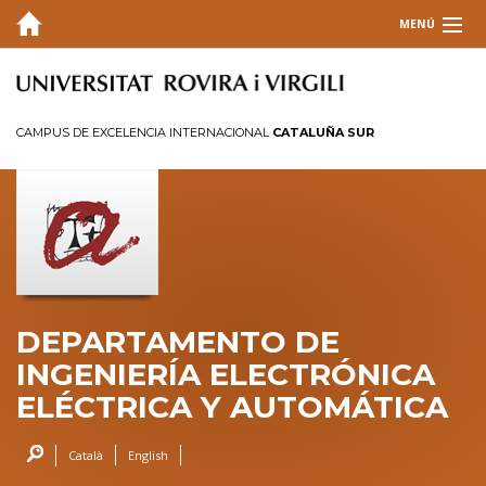
MENÚ
DEPARTAMENTO
DOCENCIA
CAMPUS DE EXCELENCIA INTERNACIONAL
CATALUÑA SUR
INVESTIGACIÓN
INFORMACIONES
CONTACTO
INTRANET
DEPARTAMENTO DE
Intranet DEEEA
INGENIERÍA ELECTRÓNICA
Reserva de espacios
ELÉCTRICA Y AUTOMÁTICA
Aplicativo TFG y TFM
Català
English
GSMEE 2026