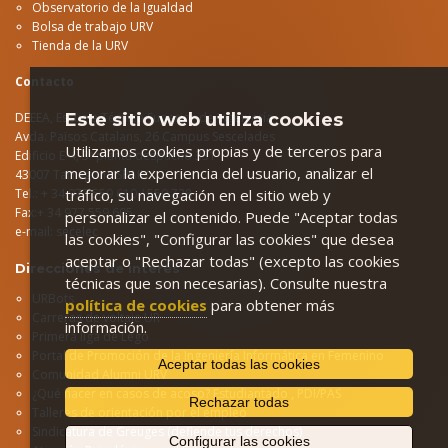
Observatorio de la Igualdad
Bolsa de trabajo URV
Tienda de la URV
Contacto
Este sitio web utiliza cookies
DEEEA, Escuela Técnica Superior de Ingeniería
Avda.
Països Catalans, 26 Campus Sescelades
Utilizamos cookies propias y de terceros para
Edificio E-4, 3ª planta despacho 331
mejorar la experiencia del usuario, analizar el
43007 Tarragona SPAIN
tráfico, su navegación en el sitio web y
Tel.: + 34 977 559 610 / 559 728
Fax:+ 34 977 559 605
personalizar el contenido. Puede "Aceptar todas
e-mail:
secelec
las cookies", "Configurar las cookies" que desea
aceptar o "Rechazar todas" (excepto las cookies
Direcciones de interés
técnicas que son necesarias). Consulte nuestra
URBots
política de cookies
para obtener más
Carreras de voltaje UR
información.
Primera liga de Lego
Portal de Promoción de la Ingeniería Informática en Femenino
Aceptar todas las cookies
Comunidad Alumni URV
¿Qué hacer en casos de acoso?
Estudiantado
,
PDI/PAS
Rechazar todas
Talleres de orientación por el empleo
Sindicatura de Greuges (defiende tus derechos)
Configurar las cookies