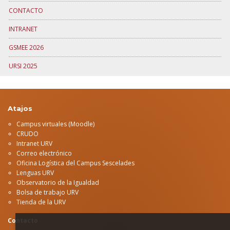
CONTACTO
INTRANET
GSMEE 2026
URSI 2025
Atajos
Campus virtuales (Moodle)
CRUDO
Intranet URV
Correo electrónico
Oficina Logística del Campus Sescelades
Lenguas URV
Observatorio de la Igualdad
Bolsa de trabajo URV
Tienda de la URV
Contacto