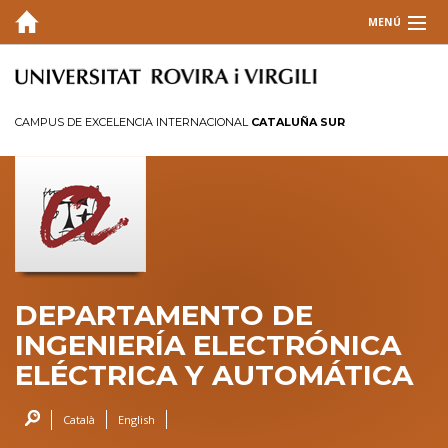
MENÚ
DEPARTAMENTO
DOCENCIA
CAMPUS DE EXCELENCIA INTERNACIONAL
CATALUÑA SUR
INVESTIGACIÓN
Investigación en el DEEEA
ACCESO DIRECTO
INFORMACIONES
DEPARTAMENTO DE
CONTACTO
INGENIERÍA ELECTRÓNICA
INTRANET
ELÉCTRICA Y AUTOMÁTICA
GSMEE 2026
Català
English
URSI 2025