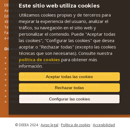
Este sitio web utiliza cookies
DEEEA, Escuela Técnica Superior de Ingeniería
Avda.
Països Catalans, 26 Campus Sescelades
Utilizamos cookies propias y de terceros para
Edificio E-4, 3ª planta despacho 331
mejorar la experiencia del usuario, analizar el
43007 Tarragona SPAIN
tráfico, su navegación en el sitio web y
Tel.: + 34 977 559 610 / 559 728
Fax:+ 34 977 559 605
personalizar el contenido. Puede "Aceptar todas
e-mail:
secelec
las cookies", "Configurar las cookies" que desea
aceptar o "Rechazar todas" (excepto las cookies
Direcciones de interés
técnicas que son necesarias). Consulte nuestra
URBots
política de cookies
para obtener más
Carreras de voltaje UR
información.
Primera liga de Lego
Portal de Promoción de la Ingeniería Informática en Femenino
Aceptar todas las cookies
Comunidad Alumni URV
¿Qué hacer en casos de acoso?
Estudiantado
,
PDI/PAS
Rechazar todas
Talleres de orientación por el empleo
Sindicatura de Greuges (defiende tus derechos)
Configurar las cookies
Atención Psicológica en el Estudiante
© DEEEA 2024 ·
Aviso legal
·
Política de
cookies
·
Accesibilidad