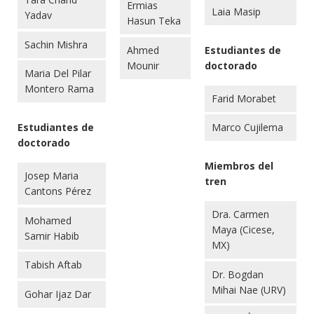
Ermias
Laia Masip
Yadav
Hasun Teka
Sachin Mishra
Ahmed
Estudiantes de
Mounir
doctorado
Maria Del Pilar
Montero Rama
Farid Morabet
Estudiantes de
Marco Cujilema
doctorado
Miembros del
Josep Maria
tren
Cantons Pérez
Dra. Carmen
Mohamed
Maya (Cicese,
Samir Habib
MX)
Tabish Aftab
Dr. Bogdan
Mihai Nae (URV)
Gohar Ijaz Dar