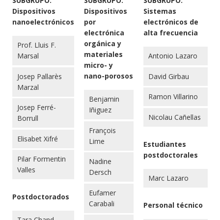
SUBGRUPO:
SUBGRUPO:
SUBGRUPO:
Dispositivos
Dispositivos
Sistemas
nanoelectrónicos
por
electrónicos de
electrónica
alta frecuencia
orgánica y
Prof. Lluis F.
materiales
Marsal
Antonio Lazaro
micro- y
nano-porosos
Josep Pallarès
David Girbau
Marzal
Ramon Villarino
Benjamin
Josep Ferré-
Iñiguez
Nicolau Cañellas
Borrull
François
Elisabet Xifré
Lime
Estudiantes
postdoctorales
Pilar Formentin
Nadine
Valles
Dersch
Marc Lazaro
Eufamer
Postdoctorados
Carabali
Personal técnico
Tara Chand